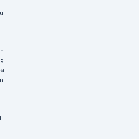
uf
-
4g
Ca
n
g
t