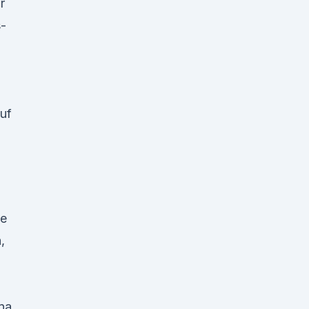
r
-
uf
ie
,
na