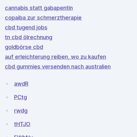
cannabis statt gabapentin
copaiba zur schmerztherapie
cbd tugend jobs
tn cbd ölrechnung
goldbörse cbd
auf erleichterung reiben, wo zu kaufen
cbd gummies versenden nach australien
awdR
PCtg
rwdg
tHTJO