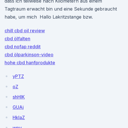
dass ich teilweise nach Kilometern aus einem
Tagtraum erwacht bin und eine Sekunde gebraucht
habe, um mich Hallo Lakritzstange bzw.
chill cbd oil review
cbd ölfalten
cbd nofap reddit
cbd ölparkinson-video
hohe cbd hanfprodukte
yPTZ
oZ
shHIK
GUAj
HkIaZ
wpv