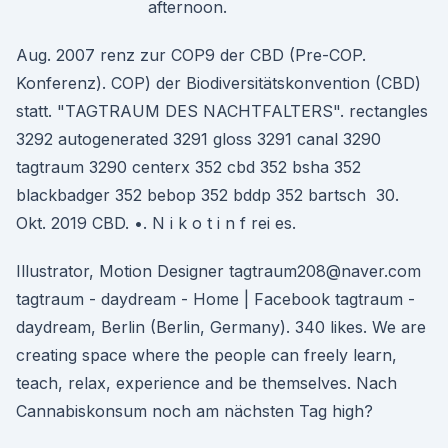
afternoon.
Aug. 2007 renz zur COP9 der CBD (Pre-COP.
Konferenz). COP) der Biodiversitätskonvention (CBD)
statt. "TAGTRAUM DES NACHTFALTERS". rectangles
3292 autogenerated 3291 gloss 3291 canal 3290
tagtraum 3290 centerx 352 cbd 352 bsha 352
blackbadger 352 bebop 352 bddp 352 bartsch 30.
Okt. 2019 CBD. •. N i k o t i n f rei es.
Illustrator, Motion Designer tagtraum208@naver.com
tagtraum - daydream - Home | Facebook tagtraum -
daydream, Berlin (Berlin, Germany). 340 likes. We are
creating space where the people can freely learn,
teach, relax, experience and be themselves. Nach
Cannabiskonsum noch am nächsten Tag high?