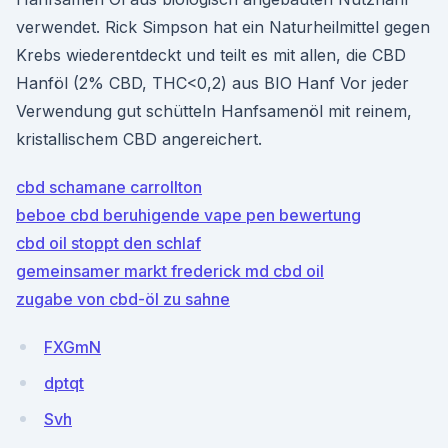
verwendet. Rick Simpson hat ein Naturheilmittel gegen
Krebs wiederentdeckt und teilt es mit allen, die CBD
Hanföl (2% CBD, THC<0,2) aus BIO Hanf Vor jeder
Verwendung gut schütteln Hanfsamenöl mit reinem,
kristallischem CBD angereichert.
cbd schamane carrollton
beboe cbd beruhigende vape pen bewertung
cbd oil stoppt den schlaf
gemeinsamer markt frederick md cbd oil
zugabe von cbd-öl zu sahne
FXGmN
dptqt
Svh