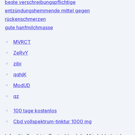
beste verschreibungspflichtige
entzündungshemmende mittel gegen
rückenschmerzen
gute hanfmilchmasse
MVRCT
ZeRvY
zibi
qqhjK
ModUD
qz
100 tage kostenlos
Cbd vollspektrum-tinktur 1000 mg