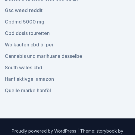
Gsc weed reddit
Cbdmd 5000 mg
Cbd dosis touretten
Wo kaufen cbd öl pei
Cannabis und marihuana dasselbe
South wales cbd
Hanf aktivgel amazon
Quelle marke hanföl
Proudly powered by WordPress
|
Theme: storybook by