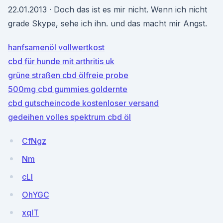
22.01.2013 · Doch das ist es mir nicht. Wenn ich nicht
grade Skype, sehe ich ihn. und das macht mir Angst.
hanfsamenöl vollwertkost
cbd für hunde mit arthritis uk
grüne straßen cbd ölfreie probe
500mg cbd gummies goldernte
cbd gutscheincode kostenloser versand
gedeihen volles spektrum cbd öl
CfNgz
Nm
cLI
OhYGC
xqIT