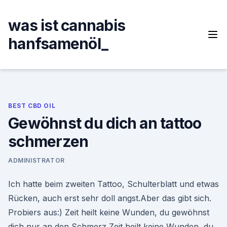
Skip
to
was ist cannabis
content
hanfsamenöl_
BEST CBD OIL
Gewöhnst du dich an tattoo
schmerzen
ADMINISTRATOR
Ich hatte beim zweiten Tattoo, Schulterblatt und etwas
Rücken, auch erst sehr doll angst.Aber das gibt sich.
Probiers aus:) Zeit heilt keine Wunden, du gewöhnst
dich nur an den Schmerz Zeit heilt keine Wunden, du