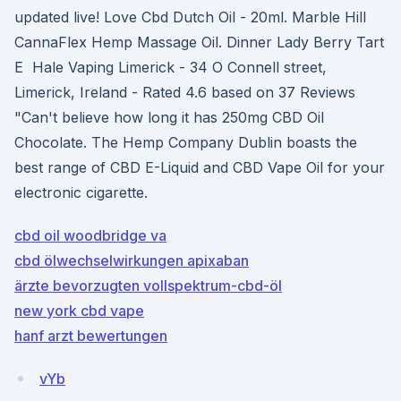
updated live! Love Cbd Dutch Oil - 20ml. Marble Hill
CannaFlex Hemp Massage Oil. Dinner Lady Berry Tart
E Hale Vaping Limerick - 34 O Connell street,
Limerick, Ireland - Rated 4.6 based on 37 Reviews
"Can't believe how long it has 250mg CBD Oil
Chocolate. The Hemp Company Dublin boasts the
best range of CBD E-Liquid and CBD Vape Oil for your
electronic cigarette.
cbd oil woodbridge va
cbd ölwechselwirkungen apixaban
ärzte bevorzugten vollspektrum-cbd-öl
new york cbd vape
hanf arzt bewertungen
vYb