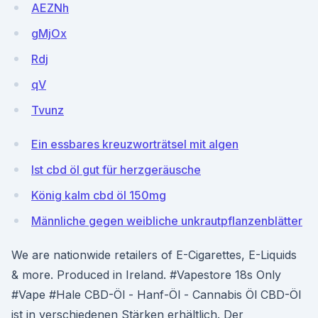
AEZNh
gMjOx
Rdj
qV
Tvunz
Ein essbares kreuzworträtsel mit algen
Ist cbd öl gut für herzgeräusche
König kalm cbd öl 150mg
Männliche gegen weibliche unkrautpflanzenblätter
We are nationwide retailers of E-Cigarettes, E-Liquids
& more. Produced in Ireland. #Vapestore 18s Only
#Vape #Hale CBD-Öl - Hanf-Öl - Cannabis Öl CBD-Öl
ist in verschiedenen Stärken erhältlich. Der