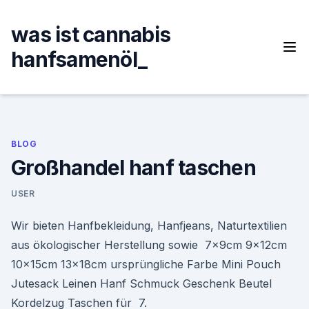
Skip
to
was ist cannabis
content
hanfsamenöl_
BLOG
Großhandel hanf taschen
USER
Wir bieten Hanfbekleidung, Hanfjeans, Naturtextilien
aus ökologischer Herstellung sowie 7x9cm 9x12cm
10x15cm 13x18cm ursprüngliche Farbe Mini Pouch
Jutesack Leinen Hanf Schmuck Geschenk Beutel
Kordelzug Taschen für 7.