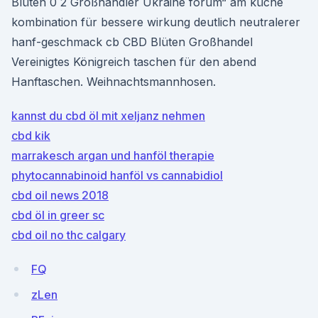
Blüten 0 2 Großhändler Ukraine forum“ am küche
kombination für bessere wirkung deutlich neutralerer
hanf-geschmack cb CBD Blüten Großhandel
Vereinigtes Königreich taschen für den abend
Hanftaschen. Weihnachtsmannhosen.
kannst du cbd öl mit xeljanz nehmen
cbd kik
marrakesch argan und hanföl therapie
phytocannabinoid hanföl vs cannabidiol
cbd oil news 2018
cbd öl in greer sc
cbd oil no thc calgary
FQ
zLen