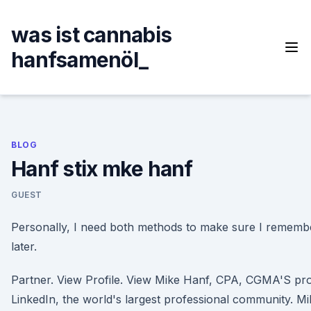
Skip
to
was ist cannabis
content
hanfsamenöl_
BLOG
Hanf stix mke hanf
GUEST
Personally, I need both methods to make sure I rememb
later.
Partner. View Profile. View Mike Hanf, CPA, CGMA'S pro
LinkedIn, the world's largest professional community. Mi