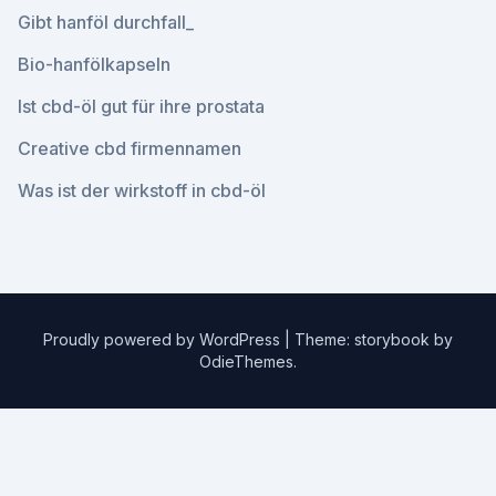
Gibt hanföl durchfall_
Bio-hanfölkapseln
Ist cbd-öl gut für ihre prostata
Creative cbd firmennamen
Was ist der wirkstoff in cbd-öl
Proudly powered by WordPress
|
Theme: storybook by
OdieThemes
.