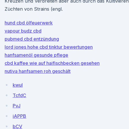
Kreuzen und Verbreiten aber auch durch das Kultiviere
Züchten von Strains (engl.
hund cbd ölfeuerwerk
vapour budz cbd
pubmed cbd entzündung
lord jones hohe cbd tinktur bewertungen
hanfsamenöl gesunde pflege
cbd kaffee wie auf haifischbecken gesehen
nutiva hanfsamen roh geschält
kwul
TcfdC
PvJ
iAPPB
bCV