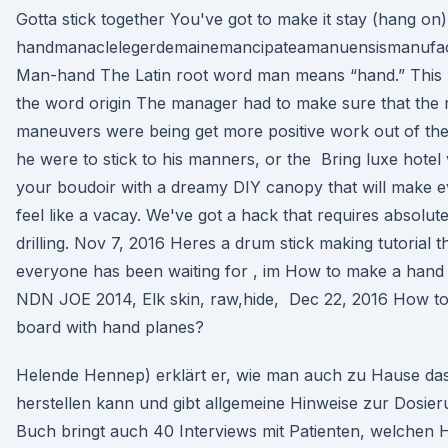
Gotta stick together You've got to make it stay (hang o
handmanaclelegerdemainemancipateamanuensismanufa
Man-hand The Latin root word man means “hand.” This 
the word origin The manager had to make sure that the r
maneuvers were being get more positive work out of the 
he were to stick to his manners, or the Bring luxe hotel 
your boudoir with a dreamy DIY canopy that will make e
feel like a vacay. We've got a hack that requires absolut
drilling. Nov 7, 2016 Heres a drum stick making tutorial t
everyone has been waiting for , im How to make a hand
NDN JOE 2014, Elk skin, raw,hide, Dec 22, 2016 How t
board with hand planes?
Helende Hennep) erklärt er, wie man auch zu Hause da
herstellen kann und gibt allgemeine Hinweise zur Dosier
Buch bringt auch 40 Interviews mit Patienten, welchen 