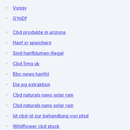
Vxnqv
GYnDf
Cbd produkte in arizona
Hanf xr speichern
Sind hanfblumen illegal
Cbd 5mg uk
Bbc news hanföl
Die pg extraktion
Cbd naturals nano solar rain
Cbd naturals nano solar rain
Ist cbd-öl zur behandlung von ptsd
Wildflower cbd stock