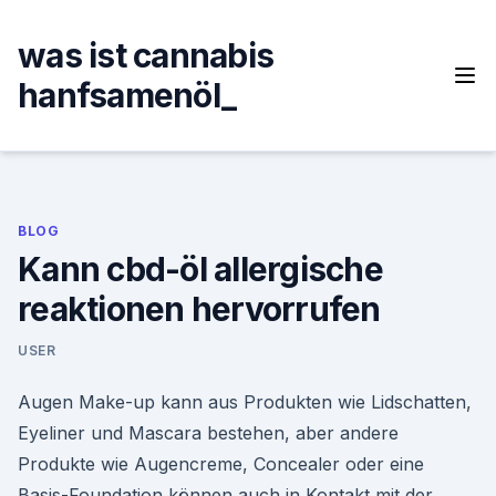
Skip
to
was ist cannabis
content
hanfsamenöl_
BLOG
Kann cbd-öl allergische
reaktionen hervorrufen
USER
Augen Make-up kann aus Produkten wie Lidschatten,
Eyeliner und Mascara bestehen, aber andere
Produkte wie Augencreme, Concealer oder eine
Basis-Foundation können auch in Kontakt mit der