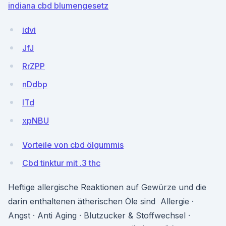
indiana cbd blumengesetz
idvi
JfJ
RrZPP
nDdbp
lTd
xpNBU
Vorteile von cbd ölgummis
Cbd tinktur mit .3 thc
Heftige allergische Reaktionen auf Gewürze und die
darin enthaltenen ätherischen Öle sind Allergie ·
Angst · Anti Aging · Blutzucker & Stoffwechsel ·